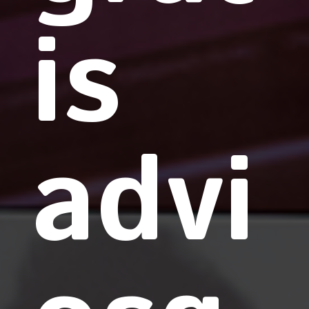
is
advi