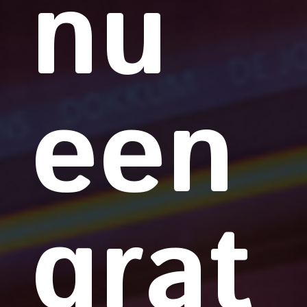
nu
een
grat