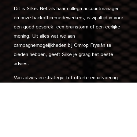
Dit is Silke. Net als haar collega accountmanager
en onze backofficemedewerkers, is zij altijd in voor
een goed gesprek, een brainstorm of een eerlijke
mening. Uit alles wat we aan
campagnemogelijkheden bij Omrop Fryslân te
bieden hebben, geeft Silke je graag het beste
advies.
Van advies en strategie tot offerte en uitvoering
nemen we je mee in het proces. Samen zorgen we
voor jouw zichtbaarheid op onze platforms en
bereik in de hele provincie. Ben je klaar voor een
succesvolle marketingcampagne? Neem dan nu
contact op.