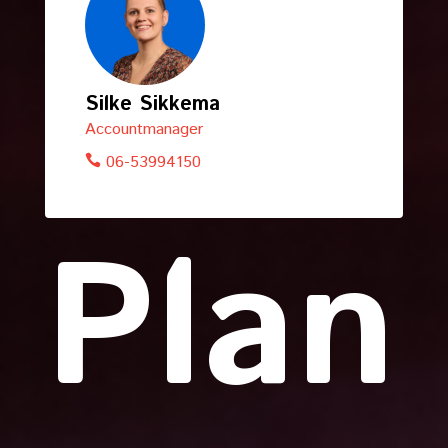
Silke Sikkema
Accountmanager
06-53994150
Plan