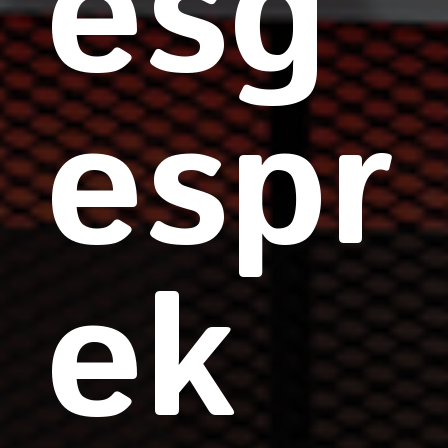
esg
espr
ek