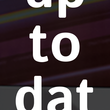
to
dat