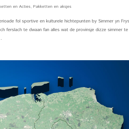
ketten en Acties
,
Pakketten en aksjes
ioade fol sportive en kulturele hichtepunten by Simmer yn Frys
ch ferslach te dwaan fan alles wat de provinsje dizze simmer te
..