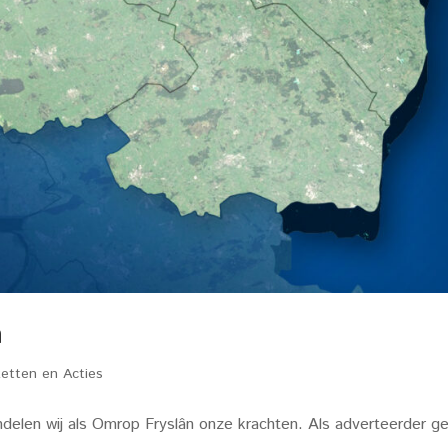
n
etten en Acties
en wij als Omrop Fryslân onze krachten. Als adverteerder ge