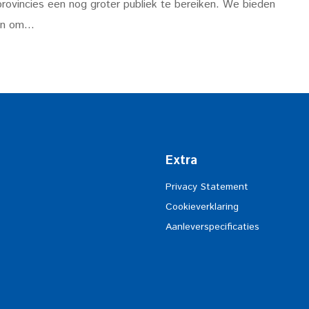
 provincies een nog groter publiek te bereiken. We bieden
n om...
Extra
Privacy Statement
Cookieverklaring
Aanleverspecificaties