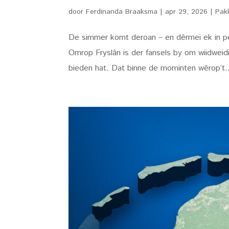
door
Ferdinanda Braaksma
|
apr 29, 2026
|
Pak
De simmer komt deroan – en dêrmei ek in per
Omrop Fryslân is der fansels by om wiidweidi
bieden hat. Dat binne de mominten wêrop’t.