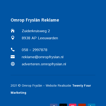
Omrop Fryslân Reklame
Zuiderkruisweg 2

8938 AP Leeuwarden

058 – 2997878

reklame@omropfryslan.nl

adverteren.omropfryslan.nl

2021 © Omrop Fryslân – Website Realisatie
Twenty Four
Marketing