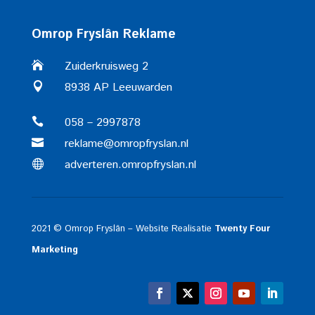
Omrop Fryslân Reklame
Zuiderkruisweg 2

8938 AP Leeuwarden

058 – 2997878

reklame@omropfryslan.nl

adverteren.omropfryslan.nl

2021 © Omrop Fryslân – Website Realisatie
Twenty Four
Marketing