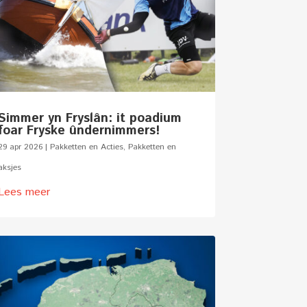
Simmer yn Fryslân: it poadium
foar Fryske ûndernimmers!
29 apr 2026
|
Pakketten en Acties
,
Pakketten en
aksjes
Lees meer