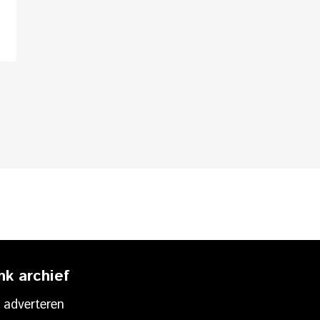
nk archief
 adverteren